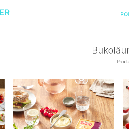
ER
PO
Bukoläum
Produ